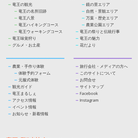
竜王の観光
鏡の里エリア
竜王の名所旧跡
自然・景観エリア
竜王八景
万葉・歴史エリア
竜王ハイキングコース
農業公園エリア
竜王ウォーキングコース
竜王の祭りと伝統行事
竜王味覚狩り
竜王の魅力
グルメ・お土産
花だより
農業・手作り体験
旅行会社・メディアの方へ
体験予約フォーム
このサイトについて
元服式体験
お問合せ
観光ガイド
サイトマップ
竜王まるしぇ
Facebook
アクセス情報
Instagram
イベント情報
お知らせ・新着情報