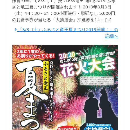
妹背の里にて8/3（土）炎DLESS竜王 遊ing2019 ふる
さと竜王夏まつりが開催されます！ 2019年8月3日
（土）14：30～21：00小雨決行・順延なし 5,000円
のお食事券が当たる「大抽選会」抽選券を14： […]
「8/3（土）ふるさと竜王夏まつり2019開催！」の
詳細へ